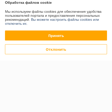
О нас
Обработка файлов cookie
Мы используем файлы cookies для обеспечения удобства
Контакты
пользователей портала и предоставления персональных
рекомендаций.
Вы можете настроить файлы cookies или
отключить их.
Доставка и оплата
Принять
График работы
Полная версия сайта
Отклонить
Политика обработки cookies
Сайт создан на платформе Deal.by
Информация для покупателя