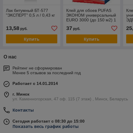
Лак битумный БТ-577
Клей для обоев PUFAS
Кл
"ЭКСПЕРТ" 0,5 л / 0,43 кг
ЭКОНОМ универсальный
ун
EURO 3000 (до 150 м2) 1
ЭД
кг
13,58
37
25
руб.
руб.
Купить
Купить
О нас
Рейтинг не сформирован
Менее 5 отзывов за последний год
Работает с 14.01.2014
г. Минск
ул. Каменногорская, 47 оф. 115 (7 этаж) , Минск, Беларусь
Контакты
Сегодня работает с 08:30 до 15:00
Показать весь график работы