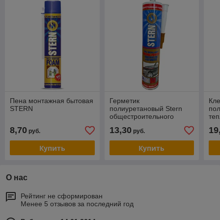
Пена монтажная бытовая
Герметик
Кл
STERN
полиуретановый Stern
пол
общестроительного
те
назначения 280 мл
ST
8,70
13,30
19
руб.
руб.
пр
Купить
Купить
О нас
Рейтинг не сформирован
Менее 5 отзывов за последний год