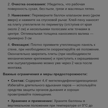
Очистка основания:
Убедитесь, что рабочая
поверхность сухая, без пыли, грязи и масляных пятен.
Нанесение:
Переверните баллон клапаном вниз (дном
вверх) и нажмите на спусковой рычаг. Клей-пену наносят
на плиту утеплителя по периметру (отступив от края
около 2 см) и несколькими полосами или точками в
центре. Оптимальная толщина наносимого валика —
примерно 3 см.
Фиксация:
Плотно прижмите утепляющую панель к
стене, при необходимости скорректируйте её положение.
Окончательно закрепить плиты (при необходимости
механическими крепежами) и приступить к окрашиванию
или оштукатуриванию можно уже через 2 часа после
монтажа.
Важные ограничения и меры предосторожности:
Состав:
Содержит 4,4'-метилендифенилдиизоцианат.
Избегайте длительного вдыхания паров — используйте
средства защиты органов дыхания и хорошо
проветривайте помещение.
Хранение и применение:
Храните баллоны в
вертикальном положении при температуре от 0°C до