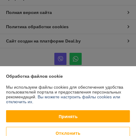
Полная версия сайта
Политика обработки cookies
Сайт создан на платформе Deal.by
Обработка файлов cookie
Информация для покупателя
Мы используем файлы cookies для обеспечения удобства
Юридическое лицо:
Общество с ограниченной ответственностью
пользователей портала и предоставления персональных
"ИлиумБел"
рекомендаций.
Вы можете настроить файлы cookies или
220055, г.Минск, ул.Каменногорская, д.47, офис 115
отключить их.
Регистрационный номер ЕГР: 192155698
Принять
УНП: 192155698
Регистрационный орган: Минский горисполком
Отклонить