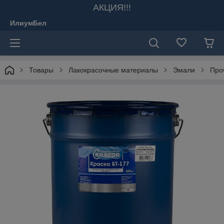
АКЦИЯ!!!
ИлиумБел
Товары
Лакокрасочные материалы
Эмали
Про