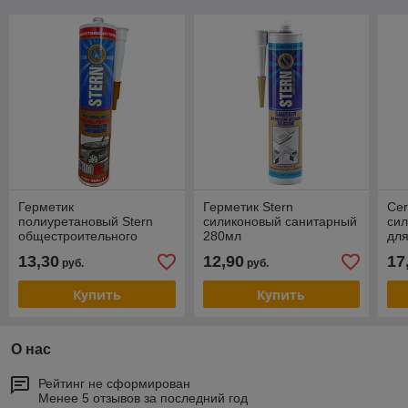
Герметик
Герметик Stern
Cer
полиуретановый Stern
силиконовый санитарный
сил
общестроительного
280мл
для
назначения 280 мл
28
13,30
12,90
17
руб.
руб.
Купить
Купить
О нас
Рейтинг не сформирован
Менее 5 отзывов за последний год