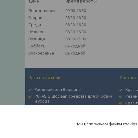
День
Время работы
Понедельник
09:00-16:30
Вторник
08:30-16:30
Среда
08:30-16:30
Четверг
08:30-16:30
Пятница
08:30-15:00
Суббота
Выходной
Воскресенье
Выходной
Растворители
Лакокр
Растворители Вершина
Краски
PUFAS Glutoclean средства для очистки
Резин
и ухода
Краси
Монтажные клеи Stern, Qualiti, Pufas,
Рогнеда
Герметики Stern, Ceresit
Мы используем файлы cookies
Герметик шовный для дерева EUROTEX