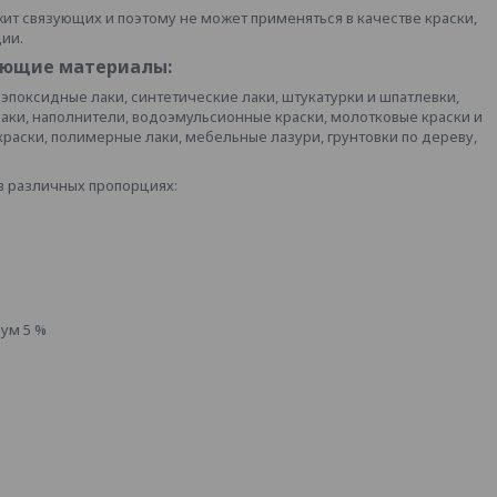
жит связующих и поэтому не может применяться в качестве краски,
ции.
ующие материалы:
 эпоксидные лаки, синтетические лаки, штукатурки и шпатлевки,
аки, наполнители, водоэмульсионные краски, молотковые краски и
краски, полимерные лаки, мебельные лазури, грунтовки по дереву,
в различных пропорциях:
мум 5 %