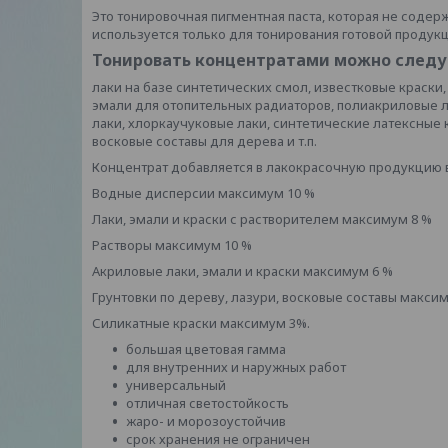
Это тонировочная пигментная паста, которая не содер
используется только для тонирования готовой продук
Тонировать концентратами можно след
лаки на базе синтетических смол, известковые краски,
эмали для отопительных радиаторов, полиакриловые л
лаки, хлоркаучуковые лаки, синтетические латексные 
восковые составы для дерева и т.п.
Концентрат добавляется в лакокрасочную продукцию 
Водные дисперсии максимум 10 %
Лаки, эмали и краски с растворителем максимум 8 %
Растворы максимум 10 %
Акриловые лаки, эмали и краски максимум 6 %
Грунтовки по дереву, лазури, восковые составы макси
Силикатные краски максимум 3%.
большая цветовая гамма
для внутренних и наружных работ
универсальный
отличная светостойкость
жаро- и морозоустойчив
срок хранения не ограничен