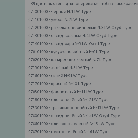
- 39 цветовых тона для тонирования любых лакокрасоч
075001000 / чёрный №1 LW-Type
075101000 / умбра №2 LW-Type
075201000 / рыжевато-коричневый №3 LW-Oxyd-Type
075301000 / оксид-красный №4 LW-Oxyd-Type
075401000 / оксид-охра №5 LW-Oxyd-Type
076101000 / кукурузно-жёлтый №6 L-Type
076201000 / канареечно-жёлтый №7 L-Type
075501000 / зелёный №8 LW-Type
075601000 / синий №9 LW-Type
075701000 / красный №10 L-Type
076301000 / фиолетовый №11 LW-Type
075801000 / елово-зелёный №12 LW-Type
075901000 / травянисто-зелёный №13 LW-Type
076001000 / оксид-зелёный №14 LW-Oxyd-Type
076601000 / оливково-зелёный №15 LW-Type
076701000 / нежно-зелёный №16 LW-Type