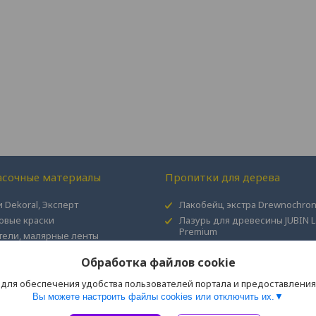
асочные материалы
Пропитки для дерева
 Dekoral, Эксперт
Лакобейц экстра Drewnochro
овые краски
Лазурь для древесины JUBIN L
Premium
тели, малярные ленты
Пропитка для дерева 2в1 DRE
Обработка файлов cookie
 для обеспечения удобства пользователей портала и предоставлени
Вы можете настроить файлы cookies или отключить их.