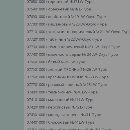
076801000 / горчичный №17 LW-Type
076401000 / оранжевый №18 L-Type
076901000 / верблюжий №19 LW-Oxyd-Type
077001000 / каштановый №20 LW-Oxyd-Type
077101000 / землянисто-коричневый №21 LW-Oxyd-Typ
077201000 / табачный №22 LW-Oxyd-Type
077301000 / тёмно-коричневый №23 LW-Oxyd-Type
077401000 / каменисто-серый № 24 LW-Oxyd-Type
076501000 / белый №25 LW-Type
077501000 / жёлтый-ПРОЧНЫЙ №26 LW-Type
077601000 / красный-ПРОЧНЫЙ №27 LW-Type
077701000 / розовый-прочный №28 LW-Type
074001000 / тёмно-синий №40 LW-Type
074101000 / малиновый №41 LW-Type
074201000 / персиковый №42 L-Type
074301000 / молодая-зелень №43 L-Type
074401000 / бирюзовый №44 LW-Type
074501000 / тёплый терракотовый № 45 L-Type