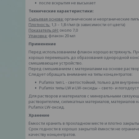
после вскрытия не высыхает
Технические характеристики:
Сырьевая основа:
органические и неорганические пиг
Плотность:
1,3 – 1,8 г/мл (в зависимости от цвета)
Показатель pH:
около 7,0
Упаковка:
флакон 20 мл
Применение
Перед использованием флакон хорошо встряхнуть. Пу
хорошо перемешать до образования однородной конс
смешивающее устройство.
Перед смешиванием с материалами на основе раствори
Следует обращать внимание на типы концентратов:
Pufamix тип L - светостойкий, только для внутренн
Pufamix типы LW и LW-оксиды – свето- и погодоу
Для растворов и материалов с минеральными связующ
растворителем, силикатных материалов, материалов н
Pufamix LW-оксид.
Хранение
Ёмкости хранить в прохладном месте и плотно закрыт
Срок годности в хорошо закрытой ёмкости не огранич
качеству концентратов.