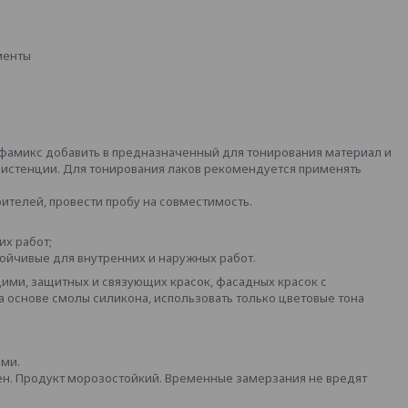
менты
фамикс добавить в предназначенный для тонирования материал и
истенции. Для тонирования лаков рекомендуется применять
телей, провести пробу на совместимость.
их работ;
стойчивые для внутренних и наружных работ.
ими, защитных и связующих красок, фасадных красок с
а основе смолы силикона, использовать только цветовые тона
ыми.
ен. Продукт морозостойкий. Временные замерзания не вредят