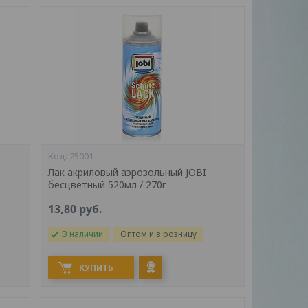
25001
Лак акриловый аэрозольный JOBI
бесцветный 520мл / 270г
13,80
руб.
В наличии
Оптом и в розницу
КУПИТЬ