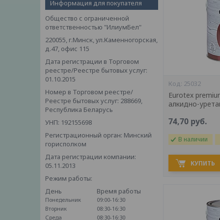
Информация для покупателя
Общество с ограниченной
ответственностью "ИлиумБел"
220055, г.Минск, ул.Каменногорская,
д.47, офис 115
Дата регистрации в Торговом
реестре/Реестре бытовых услуг:
01.10.2015
25032
Номер в Торговом реестре/
Eurotex premiu
Реестре бытовых услуг: 288669,
алкидно-урета
Республика Беларусь
74,70
руб.
УНП: 192155698
Регистрационный орган: Минский
В наличии
горисполком
Дата регистрации компании:
КУПИТЬ
05.11.2013
Режим работы:
День
Время работы
Понедельник
09:00-16:30
Вторник
08:30-16:30
Среда
08:30-16:30