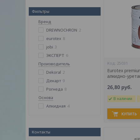
Фильтры
Бренд
DREWNOCHRON
2
eurotex
8
jobi
3
ЭКСПЕРТ
6
25031
Производитель
Eurotex premiu
Dekoral
2
алкидно-урет
Декарт
9
26,80
руб.
Рогнеда
8
Основа
В наличии
Алкидная
4
КУПИТЬ
Контакты