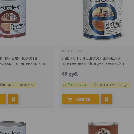
05022
m лак для паркета
Лак яхтный Eurotex алкидно-
новый Глянцевый, 2.5л
уретановый Полуматовый, 2л
69
руб.
Оптом и в розницу
В наличии
Оптом и в розницу
КУПИТЬ