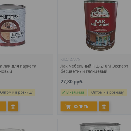
27376
m лак для паркета
Лак мебельный НЦ-218М Эксперт
ановый
бесцветный глянцевый
27,80
руб.
Оптом и в розницу
В наличии
Оптом и в розницу
КУПИТЬ