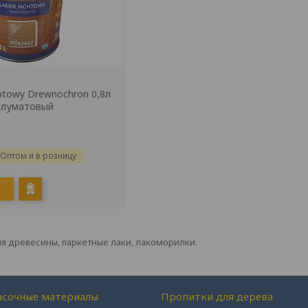
htowy Drewnochron 0,8л
олуматовый
Оптом и в розницу
я древесины, паркетные лаки, лакоморилки.
асочные материалы
Пропитки для дерева