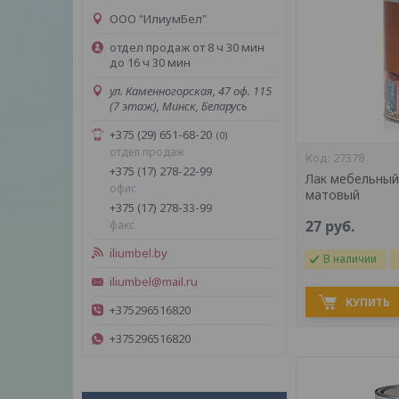
ООО "ИлиумБел"
отдел продаж от 8 ч 30 мин
до 16 ч 30 мин
ул. Каменногорская, 47 оф. 115
(7 этаж), Минск, Беларусь
+375 (29) 651-68-20
0
отдел продаж
27378
+375 (17) 278-22-99
Лак мебельный
офис
матовый
+375 (17) 278-33-99
27
руб.
факс
iliumbel.by
В наличии
iliumbel@mail.ru
КУПИТЬ
+375296516820
+375296516820