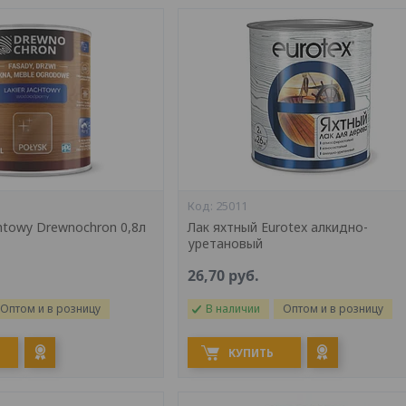
25011
htowy Drewnochron 0,8л
Лак яхтный Eurotex алкидно-
уретановый
26,70
руб.
Оптом и в розницу
В наличии
Оптом и в розницу
КУПИТЬ