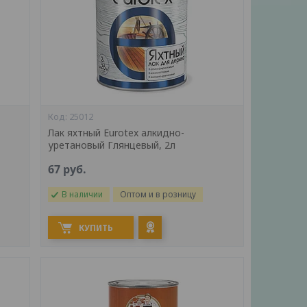
25012
Лак яхтный Eurotex алкидно-
уретановый Глянцевый, 2л
67
руб.
В наличии
Оптом и в розницу
КУПИТЬ