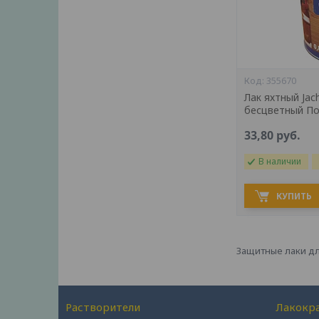
355670
Лак яхтный Jac
бесцветный П
33,80
руб.
В наличии
КУПИТЬ
Защитные лаки дл
Растворители
Лакокр