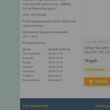
Реестре бытовых услуг: 288669,
Республика Беларусь
УНП: 192155698
Регистрационный орган: Минский
горисполком
Дата регистрации компании:
05.11.2013
080 DELETE 
Режим работы:
Средство для 
День
Время работы
DELETE 150 (15
Понедельник
09:00-16:30
Вторник
08:30-16:30
14
руб.
Среда
08:30-16:30
Четверг
08:30-16:30
В наличии
Пятница
08:30-15:00
Суббота
Выходной
Воскресенье
Выходной
КУПИТЬ
Растворители
Лакокр