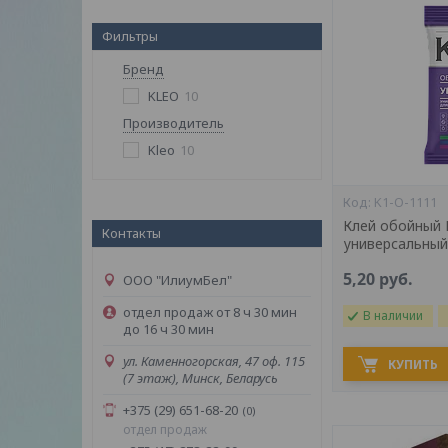
Фильтры
Бренд
KLEO
10
Производитель
Kleo
10
K1-O-1111
Клей обойный 
Контакты
универсальный
5,20
руб.
ООО "ИлиумБел"
отдел продаж от 8 ч 30 мин
В наличии
до 16 ч 30 мин
ул. Каменногорская, 47 оф. 115
КУПИТЬ
(7 этаж), Минск, Беларусь
+375 (29) 651-68-20
0
отдел продаж