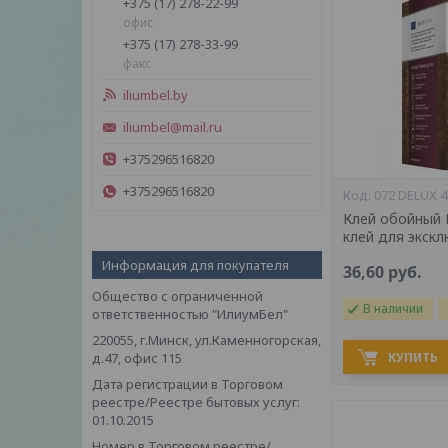
+375 (17) 278-22-99
офис
+375 (17) 278-33-99
факс
iliumbel.by
iliumbel@mail.ru
+375296516820
+375296516820
072 DELUX 4
Клей обойный 
клей для экск
Информация для покупателя
36,60
руб.
Общество с ограниченной
В наличии
ответственностью "ИлиумБел"
220055, г.Минск, ул.Каменногорская,
д.47, офис 115
КУПИТЬ
Дата регистрации в Торговом
реестре/Реестре бытовых услуг:
01.10.2015
Номер в Торговом реестре/