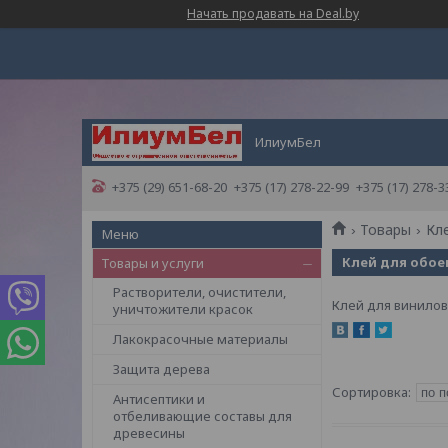
Начать продавать на Deal.by
ИлиумБел
+375 (29) 651-68-20
+375 (17) 278-22-99
+375 (17) 278-3
Товары
Кл
Клей для обоев
Товары и услуги
Растворители, очистители,
Клей для винило
уничтожители красок
Лакокрасочные материалы
Защита дерева
Антисептики и
отбеливающие составы для
древесины