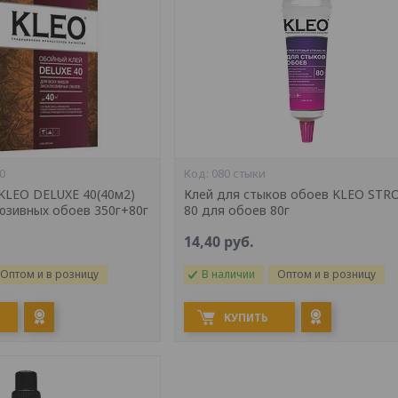
0
080 стыки
KLEO DELUXE 40(40м2)
Клей для стыков обоев KLEO STR
люзивных обоев 350г+80г
80 для обоев 80г
14,40
руб.
Оптом и в розницу
В наличии
Оптом и в розницу
КУПИТЬ