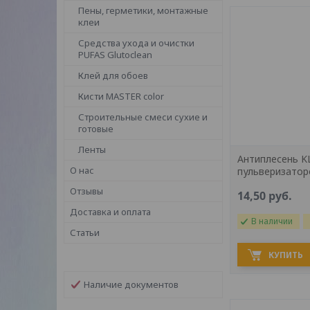
Пены, герметики, монтажные
клеи
Средства ухода и очистки
PUFAS Glutoclean
Клей для обоев
Кисти MASTER color
Строительные смеси сухие и
готовые
Ленты
Антиплесень K
О нас
пульверизатор
Отзывы
14,50
руб.
Доставка и оплата
В наличии
Статьи
КУПИТЬ
Наличие документов